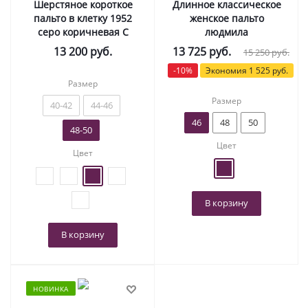
Шерстяное короткое
Длинное классическое
пальто в клетку 1952
женское пальто
серо коричневая С
людмила
13 200
руб.
13 725
руб.
15 250
руб.
-
10
%
Экономия
1 525
руб.
Размер
Размер
40-42
44-46
46
48
50
48-50
Цвет
Цвет
В корзину
В корзину
НОВИНКА