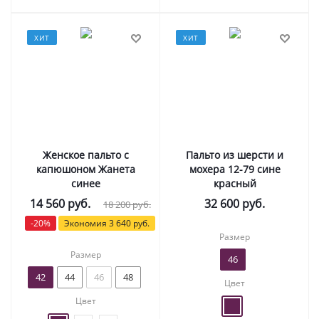
ХИТ
ХИТ
Женское пальто с
Пальто из шерсти и
капюшоном Жанета
мохера 12-79 сине
синее
красный
14 560
руб.
32 600
руб.
18 200
руб.
-
20
%
Экономия
3 640
руб.
Размер
Размер
46
42
44
46
48
Цвет
Цвет