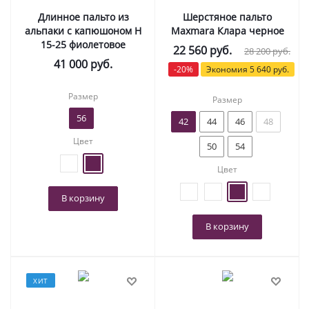
Длинное пальто из
Шерстяное пальто
альпаки с капюшоном Н
Maxmara Клара черное
15-25 фиолетовое
22 560
руб.
28 200
руб.
41 000
руб.
-
20
%
Экономия
5 640
руб.
Размер
Размер
56
42
44
46
48
Цвет
50
54
Цвет
В корзину
В корзину
ХИТ