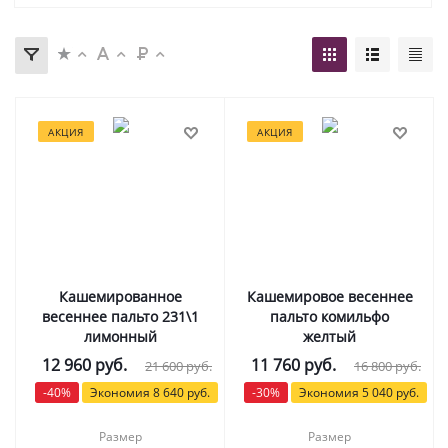
АКЦИЯ
АКЦИЯ
Кашемированное
Кашемировое весеннее
весеннее пальто 231\1
пальто комильфо
лимонный
желтый
12 960
руб.
11 760
руб.
21 600
руб.
16 800
руб.
-
40
%
Экономия
8 640
руб.
-
30
%
Экономия
5 040
руб.
Размер
Размер