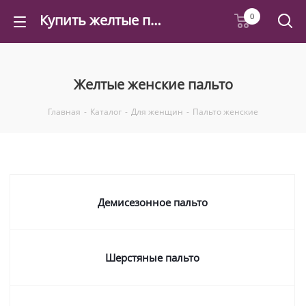
Купить желтые пальто женские в интернет-магазине - Felicea
0
Желтые женские пальто
Главная
-
Каталог
-
Для женщин
-
Пальто женские
Демисезонное пальто
Шерстяные пальто