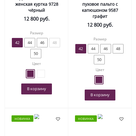
женская куртка 9728
пуховое пальто с
чёрный
капюшоном 9587
графит
12 800
руб.
12 800
руб.
Размер
Размер
42
44
46
48
42
44
46
48
50
50
Цвет
Цвет
В корзину
В корзину
НОВИНКА
НОВИНКА