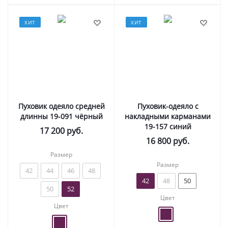
ХИТ
ХИТ
Пуховик одеяло средней
Пуховик-одеяло с
длинны 19-091 чёрный
накладными карманами
19-157 синий
17 200
руб.
16 800
руб.
Размер
Размер
42
44
46
48
42
48
50
50
52
Цвет
Цвет