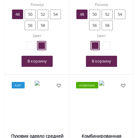
Размер
Размер
48
50
52
54
48
50
52
54
56
58
56
58
Цвет
Цвет
В корзину
В корзину
ХИТ
НОВИНКА
Пуховик одеяло средней
Комбинированная