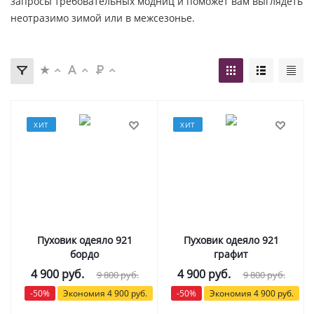
запросы требовательных модниц и поможет вам выглядеть
неотразимо зимой или в межсезонье.
ХИТ
ХИТ
Пуховик одеяло 921
Пуховик одеяло 921
бордо
графит
4 900
руб.
4 900
руб.
9 800
руб.
9 800
руб.
-
50
%
Экономия
4 900
руб.
-
50
%
Экономия
4 900
руб.