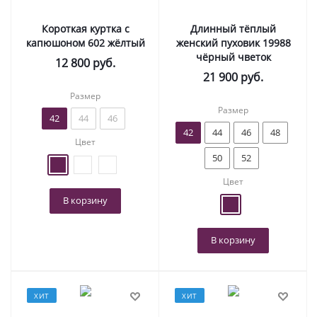
Короткая куртка с
Длинный тёплый
капюшоном 602 жёлтый
женский пуховик 19988
чёрный чветок
12 800
руб.
21 900
руб.
Размер
Размер
42
44
46
42
44
46
48
Цвет
50
52
Цвет
В корзину
В корзину
ХИТ
ХИТ