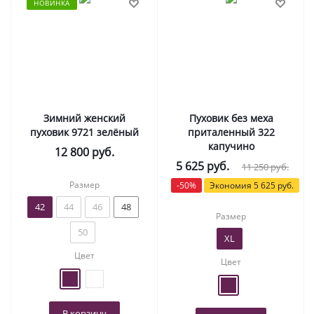
НОВИНКА
Зимний женский
Пуховик без меха
пуховик 9721 зелёный
приталенный 322
капучино
12 800
руб.
5 625
руб.
11 250
руб.
Размер
-
50
%
Экономия
5 625
руб.
42
44
46
48
Размер
50
XL
Цвет
Цвет
В корзину