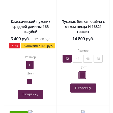
Классический пуховик
Пуховик без капюшёна с
средней длинны 163
мехом песца Н 16821
голубой
графит
6 400
руб.
14 800
руб.
12 800
руб.
-
50
%
Экономия
6 400
руб.
Размер
Размер
42
44
46
48
L
Цвет
Цвет
В корзину
В корзину