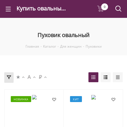
Купить овальный пуховик женский в Москве в интернет-магазине - Felicea
0
Пуховик овальный
Главная
-
Каталог
-
Для женщин
-
Пуховики
НОВИНКА
ХИТ