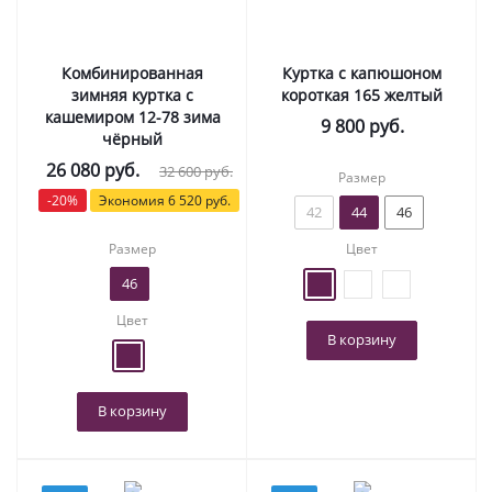
Комбинированная
Куртка с капюшоном
зимняя куртка с
короткая 165 желтый
кашемиром 12-78 зима
9 800
руб.
чёрный
26 080
руб.
32 600
руб.
Размер
-
20
%
Экономия
6 520
руб.
42
44
46
Размер
Цвет
46
Цвет
В корзину
В корзину