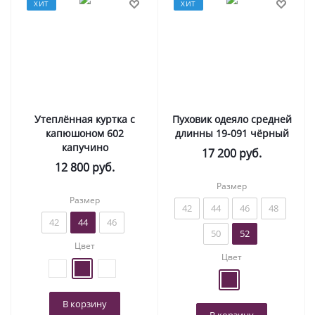
ХИТ
ХИТ
Утеплённая куртка с
Пуховик одеяло средней
капюшоном 602
длинны 19-091 чёрный
капучино
17 200
руб.
12 800
руб.
Размер
Размер
42
44
46
48
42
44
46
50
52
Цвет
Цвет
В корзину