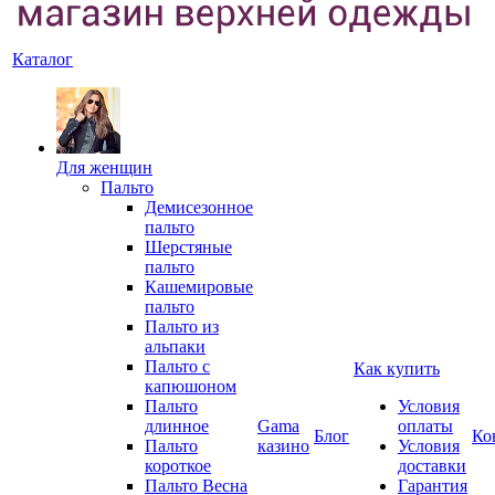
Каталог
Для женщин
Пальто
Демисезонное
пальто
Шерстяные
пальто
Кашемировые
пальто
Пальто из
альпаки
Пальто с
Как купить
капюшоном
Пальто
Условия
длинное
Gama
оплаты
Блог
Ко
Пальто
казино
Условия
короткое
доставки
Пальто Весна
Гарантия