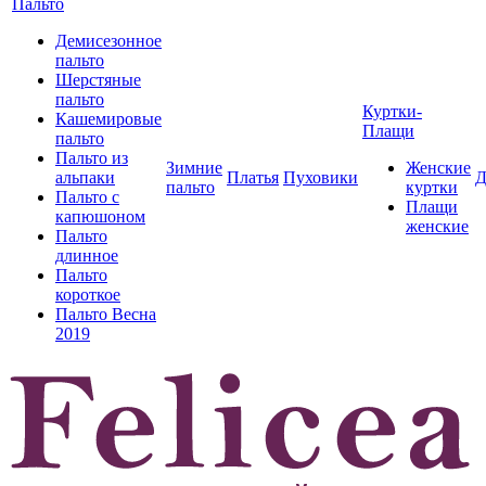
Пальто
Демисезонное
пальто
Шерстяные
пальто
Куртки-
Кашемировые
Плащи
пальто
Пальто из
Зимние
Женские
альпаки
Платья
Пуховики
Д
пальто
куртки
Пальто с
Плащи
капюшоном
женские
Пальто
длинное
Пальто
короткое
Пальто Весна
2019